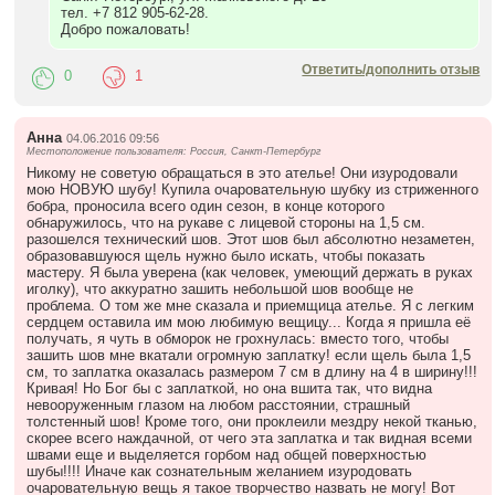
тел. +7 812 905-62-28.
Добро пожаловать!
Ответить/дополнить отзыв
0
1
Анна
04.06.2016 09:56
Местоположение пользователя: Россия, Санкт-Петербург
Никому не советую обращаться в это ателье! Они изуродовали
мою НОВУЮ шубу! Купила очаровательную шубку из стриженного
бобра, проносила всего один сезон, в конце которого
обнаружилось, что на рукаве с лицевой стороны на 1,5 см.
разошелся технический шов. Этот шов был абсолютно незаметен,
образовавшуюся щель нужно было искать, чтобы показать
мастеру. Я была уверена (как человек, умеющий держать в руках
иголку), что аккуратно зашить небольшой шов вообще не
проблема. О том же мне сказала и приемщица ателье. Я с легким
сердцем оставила им мою любимую вещицу... Когда я пришла её
получать, я чуть в обморок не грохнулась: вместо того, чтобы
зашить шов мне вкатали огромную заплатку! если щель была 1,5
см, то заплатка оказалась размером 7 см в длину на 4 в ширину!!!
Кривая! Но Бог бы с заплаткой, но она вшита так, что видна
невооруженным глазом на любом расстоянии, страшный
толстенный шов! Кроме того, они проклеили мездру некой тканью,
скорее всего наждачной, от чего эта заплатка и так видная всеми
швами еще и выделяется горбом над общей поверхностью
шубы!!!! Иначе как сознательным желанием изуродовать
очаровательную вещь я такое творчество назвать не могу! Вот