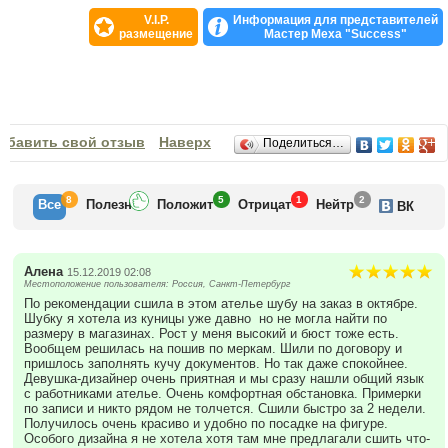
V.I.P.
Информация для представителей
размещение
Мастер Меха "Success"
Отзывы
обавить свой отзыв
Наверх
Поделиться…
8
5
1
2
Все
Полезн
Положит
Отрицат
Нейтр
ВК
Алена
15.12.2019 02:08
Местоположение пользователя: Россия, Санкт-Петербург
По рекомендации сшила в этом ателье шубу на заказ в октябре.
Шубку я хотела из куницы уже давно но не могла найти по
размеру в магазинах. Рост у меня высокий и бюст тоже есть.
Вообщем решилась на пошив по меркам. Шили по договору и
пришлось заполнять кучу документов. Но так даже спокойнее.
Девушка-дизайнер очень приятная и мы сразу нашли общий язык
с работниками ателье. Очень комфортная обстановка. Примерки
по записи и никто рядом не толчется. Сшили быстро за 2 недели.
Получилось очень красиво и удобно по посадке на фигуре.
Особого дизайна я не хотела хотя там мне предлагали сшить что-