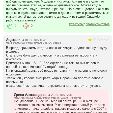
нибудь поинтереснее. Модели у них эксклюзивные и видно что
это не обычное ателье, а именно дизайнерское. Может когда-
нибудь на что-нибудь этакое и решусь. Но я очень довольна! А по
цене мне шубка обошлась намного дешевле чем в рекламируемых
магазинах. В целом все отлично да еще и выгодно! Спасибо
работникам ателье!
Ответить/дополнить отзыв
0
0
Анджелина
01.10.2016 11:33
Местоположение пользователя: Россия, Москва
В преддверии зимы отдала свою любимую и единственную шубу
в ателье....
Стала мне большая размером, и я захотела её укоротить и
приталить...
Примерок было....8 ...9. Всё сделали не так, то низ не ровно,
волной, то шов боковой "уходит" вперёд...
На вчерашний день, всё вроде исправили...но на спине появился
ещё один
"капюшон", короче выпирает, кода я сравнила полотно левое с
правым, то
оказалось 4 см. разница... отрезали много, смотрится ужасно.
Ирина Александровна
28.10.2016 22:31
Местоположение пользователя: Россия, Санкт-Петербург
ИАнджелина! У нас не было ни сентябре, ни в октябре
клиентов с таким именем. У нас ведется полный учет всех
клиентов с начала работы нашего мехового салона с 2007 г.
Также все знают, что мы никогда не "приталиваем" меховые