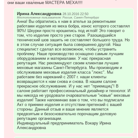
они ваши хваленые МАСТЕРА МЕХА!!!!
Ирина Александровна
28.10.2016 22:50
Местоположение пользователя: Россия, Санкт-Петербург
Анна! Вы обратились к нам в ателье за ремонтными
работами изделия из меха бобра, износ которого составлял
90%! Шкурки просто крошились под иглой! Это говорит о
том, что изделие просто уже старое. Разошедшийся
технический шов зашить не составляет большого труда. Но
в этом случае ситуация была совершенно другой. Наш
специалист сделал все возможное, чтобы устранить
проблему. Наше производство оснащено самым лучшим
оборудованием и материалами. У нас прекрасная
репутация. Нас рекомендуют своим клиентам лучшие
меховые магазины Санкт-Петербурга. Мы производим и
обслуживаем меховые изделия класса "люкс". Мы
работаем без нареканий с 2007 г. наши клиенты
возвращаются к нам снова и снова. В нашем салоне
прекрасное обслуживание. И у нас нет "приемщиц"! В
салоне работает профессиональный дизайнер и технолог. И
мы никогда не уродовали очаровательные "новые" меховые
изделия! Также напоминаю вам о том, что вы подписали
Акт о приемке изделия и отсутствии претензий с вашей
стороны. Данный отзыв и ваше мнение является
предвзятым и безосновательно порочащим деловую
репутацию организации.
Индивидуальный предприниматель Вэкару Ирина
Александровна