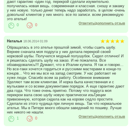
дают гарантию -один год. перекрой сделали изумительно.
получилась новая вещь. современная и классная. сношу и закажу
у них новую. только денег теперь надо заработать. в целом -очень
довольна! клиентов у них много. все по записи. всем рекомендую
это ателье!
Ответить/дополнить отзыв
0
0
Наталья
18.06.2014 01:09
Обращалась в это ателье прошлой зимой, чтобы сшить шубу.
Вернее сначала моя подруга у них делала перекрой своей
норковой шубы. Получился модный полушубок. Сидел отлично! И
я решилась сделать шубу на заказ. И не пожалела. Все
обзавидовались!!! Думают, что в Италии купила. Я так и говорю...
Но все-таки хочется гордиться и русскими мастерами в конце-то
концов... Что же мы все на запад смотрим. У нас работают не
хуже люди. Спасибо всем за работу. Особенное внимание
Уделяют там всем клиентам. И норка была качественная и с
мульками и со всеми документами порядок. А еще гарантию дают
два года. Что тоже очень приятно. Потому что подруга моя
перекрои вала свою шубу новую практически изьГреции
привезенную, которая сидела как на корове седло простите.
Сделали из этого чудища при личную вещь. Так что нормальное
ателье. Мы в Питере много обошли заведений по пошиву. Лучше
них никого не нашли.
Ответить/дополнить отзыв
1
0