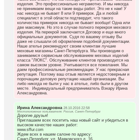
изделия. Это профессионально неграмотно. И мы никогда
не принимаем вещи на такие виды работ. Это не к нам! У
нас никогда не бывает 8 или 9 примерок. Да и любой
специалист в этой области подтвердит, что такого
количества примерок никогда не бывает вообще! Одна или
две максимум. Но это в случае полного перекроя мехового
изделия. На перекрой заключается Договор и еще много
официальных документов. Судя по вашему отзыву Вы
даже не слышали об оформлении подобной документации.
Наше ателье рекомендуют своим клиентам лучшие
меховые магазины Санкт-Петербурга. Мы производим о
занимаемся сервисным обслуживанием меховых изделий
класса "ЛЮКС". Обслуживание клиентов производится на
самом высоком уровне. Учитываются все пожелания. Мы
даем профессиональные рекомендации. У нас прекрасная
репутация. Поэтому ваш отзыв является недостоверным и
порочащим деловую репутацию нашей организации. Вы
либо никогда не были у нас в ателье, либо были в другом
месте. Индивидуальный предприниматель Вэкару Ирина
Александровна.
Ирина Александровна
28.10.2016 22:58
Местоположение пользователя: Россия, Санкт-Петербург
Дорогие друзья!
Приглашаем всех посетить наш новый сайт и убедиться в
высоком качестве наших работ:
www.sffur.com
Ждем всех в нашем салоне по адресу:
Санкт-Петербург, ул. Маяковского д. 16