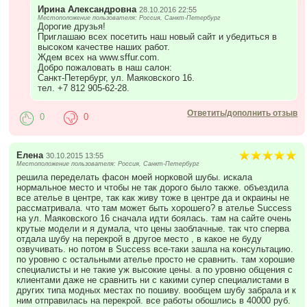
Ирина Александровна
28.10.2016 22:55
Местоположение пользователя: Россия, Санкт-Петербург
Дорогие друзья!
Приглашаю всех посетить наш новый сайт и убедиться в
высоком качестве наших работ.
Ждем всех на www.sffur.com.
Добро пожаловать в наш салон:
Санкт-Петербург, ул. Маяковского 16.
тел. +7 812 905-62-28.
Ответить/дополнить отзыв
0
0
Елена
30.10.2015 13:55
Местоположение пользователя: Россия, Санкт-Петербург
решила переделать фасон моей норковой шубы. искала
нормальное место и чтобы не так дорого было также. объездила
все ателье в центре, так как живу тоже в центре да и окраины не
рассматривала. что там может быть хорошего? в ателье Success
на ул. Маяковского 16 сначала идти боялась. там на сайте очень
крутые модели и я думала, что цены заоблачные. так что сперва
отдала шубу на перекрой в другое место , в какое не буду
озвучивать. но потом в Success все-таки зашла на консультацию.
по уровню с остальными ателье просто не сравнить. там хорошие
специалисты и не такие уж высокие цены. а по уровню общения с
клиентами даже не сравнить ни с какими супер специалистами в
других типа модных местах по пошиву. вообщем шубу забрала и к
ним отправилась на перекрой. все работы обошлись в 40000 руб.