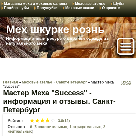
Магазины меха и меховые салоны
Меховые ателье
Шубы
Подбор шубы
Полушубки
Меховые шапки
О проекте
Мех шкурке рознь
Информационный ресурс о верхней одежде из
натурального меха.
Главная
»
Меховые ателье
»
Санкт-Петербург
»
Мастер Меха
Вход
"Success"
Мастер Меха "Success" -
информация и отзывы. Санкт-
Петербург
Рейтинг
3.8(12)
Отзывов
(
,
,
8
5 положительных
1 отрицательных
2
)
нейтральных