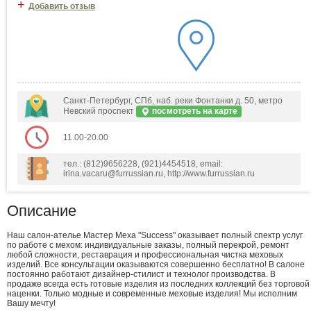
+
Добавить отзыв
Санкт-Петербург, СПб, наб. реки Фонтанки д. 50, метро
Невский проспект
посмотреть на карте
11.00-20.00
тел.: (812)9656228, (921)4454518, email:
irina.vacaru@furrussian.ru, http://www.furrussian.ru
Описание
Наш салон-ателье Мастер Меха "Success" оказывает полный спектр услуг
по работе с мехом: индивидуальные заказы, полный перекрой, ремонт
любой сложности, реставрация и профессиональная чистка меховых
изделий. Все консультации оказываются совершенно бесплатно! В салоне
постоянно работают дизайнер-стилист и технолог производства. В
продаже всегда есть готовые изделия из последних коллекций без торговой
наценки. Только модные и современные меховые изделия! Мы исполним
Вашу мечту!