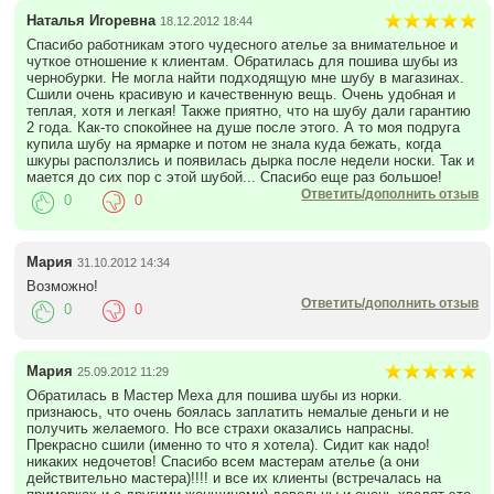
Наталья Игоревна
18.12.2012 18:44
Спасибо работникам этого чудесного ателье за внимательное и
чуткое отношение к клиентам. Обратилась для пошива шубы из
чернобурки. Не могла найти подходящую мне шубу в магазинах.
Сшили очень красивую и качественную вещь. Очень удобная и
теплая, хотя и легкая! Также приятно, что на шубу дали гарантию
2 года. Как-то спокойнее на душе после этого. А то моя подруга
купила шубу на ярмарке и потом не знала куда бежать, когда
шкуры расползлись и появилась дырка после недели носки. Так и
мается до сих пор с этой шубой... Спасибо еще раз большое!
Ответить/дополнить отзыв
0
0
Мария
31.10.2012 14:34
Возможно!
Ответить/дополнить отзыв
0
0
Мария
25.09.2012 11:29
Обратилась в Мастер Меха для пошива шубы из норки.
признаюсь, что очень боялась заплатить немалые деньги и не
получить желаемого. Но все страхи оказались напрасны.
Прекрасно сшили (именно то что я хотела). Сидит как надо!
никаких недочетов! Спасибо всем мастерам ателье (а они
действительно мастера)!!!! и все их клиенты (встречалась на