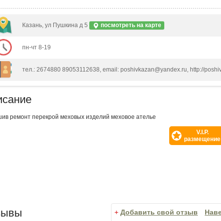
Казань, ул Пушкина д 5
посмотреть на карте
пн-чт 8-19
тел.: 2674880 89053112638, email: poshivkazan@yandex.ru, http://poshi
исание
ив ремонт перекрой меховых изделий меховое ателье
V.I.P.
размещение
зывы
+
Добавить свой отзыв
Нав