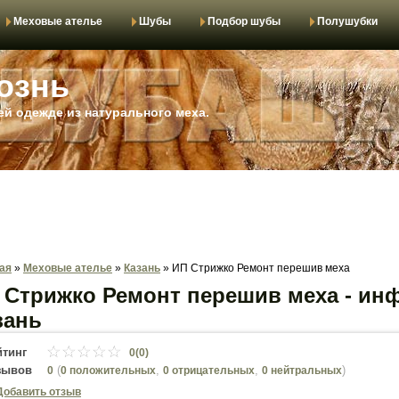
Меховые ателье
Шубы
Подбор шубы
Полушубки
ознь
й одежде из натурального меха.
ая
»
Меховые ателье
»
Казань
»
ИП Стрижко Ремонт перешив меха
 Стрижко Ремонт перешив меха - ин
зань
йтинг
0(0)
зывов
(
,
,
)
0
0 положительных
0 отрицательных
0 нейтральных
Добавить отзыв