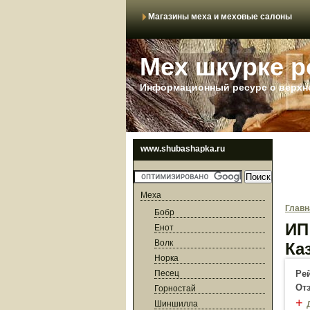
Магазины меха и меховые салоны
Мех шкурке р
Информационный ресурс о верхне
www.shubashapka.ru
Меха
Главн
Бобр
ИП
Енот
Волк
Ка
Норка
Песец
Ре
От
Горностай
+
Шиншилла