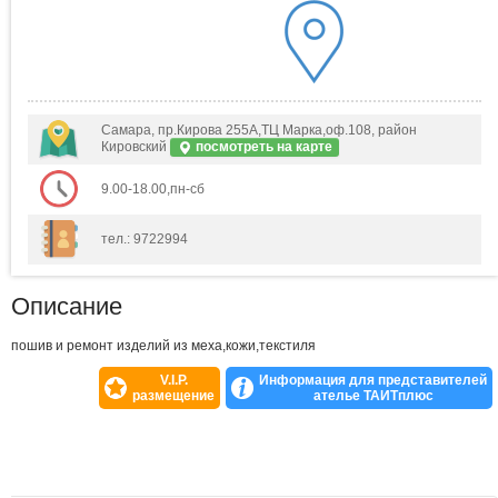
Самара, пр.Кирова 255А,ТЦ Марка,оф.108, район
Кировский
посмотреть на карте
9.00-18.00,пн-сб
тел.: 9722994
Описание
пошив и ремонт изделий из меха,кожи,текстиля
V.I.P.
Информация для представителей
размещение
ателье ТАИТплюс