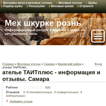
Магазины меха и меховые салоны
Меховые ателье
Шубы
Подбор шубы
Полушубки
Меховые шапки
О проекте
Мех шкурке рознь
Информационный ресурс о верхней одежде из
натурального меха.
Главная
»
Меховые ателье
»
Самара
»
Кировский район
»
Вход
ателье ТАИТплюс
ателье ТАИТплюс - информация и
отзывы. Самара
Рейтинг
0(0)
Отзывов
(
,
,
0
0 положительных
0 отрицательных
0
)
нейтральных
+
Добавить отзыв