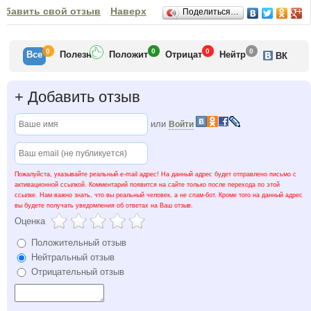
Отзывы
обавить свой отзыв
Наверх
Поделиться…
0
0
0
0
Все
Полезн
Положит
Отрицат
Нейтр
ВК
+
Добавить отзыв
или
Войти
Пожалуйста, указывайте реальный e-mail адрес! На данный адрес будет отправлено письмо с
активационной ссылкой. Комментарий появится на сайте только после перехода по этой
ссылке. Нам важно знать, что вы реальный человек, а не спам-бот. Кроме того на данный адрес
вы будете получать уведомления об ответах на Ваш отзыв.
Оценка
Положительный отзыв
Нейтральный отзыв
Отрицательный отзыв