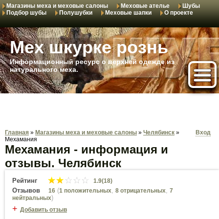
Магазины меха и меховые салоны
Меховые ателье
Шубы
Подбор шубы
Полушубки
Меховые шапки
О проекте
Мех шкурке рознь
Информационный ресурс о верхней одежде из
натурального меха.
Главная
»
Магазины меха и меховые салоны
»
Челябинск
»
Вход
Мехамания
Мехамания - информация и
отзывы. Челябинск
Рейтинг
1.9(18)
Отзывов
(
,
,
16
1 положительных
8 отрицательных
7
)
нейтральных
+
Добавить отзыв