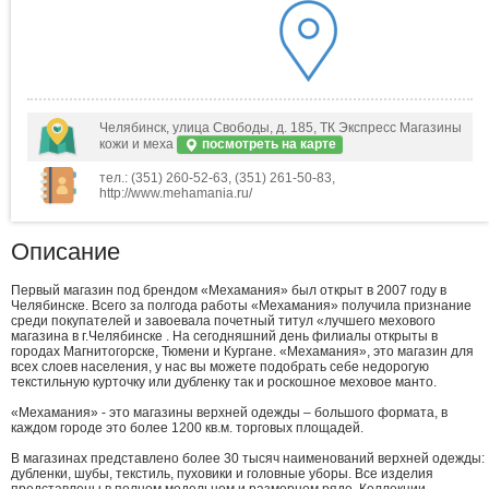
Челябинск, улица Свободы, д. 185, ТК Экспресс Магазины
кожи и меха
посмотреть на карте
тел.: (351) 260-52-63, (351) 261-50-83,
http://www.mehamania.ru/
Описание
Первый магазин под брендом «Мехамания» был открыт в 2007 году в
Челябинске. Всего за полгода работы «Мехамания» получила признание
среди покупателей и завоевала почетный титул «лучшего мехового
магазина в г.Челябинске . На сегодняшний день филиалы открыты в
городах Магнитогорске, Тюмени и Кургане. «Мехамания», это магазин для
всех слоев населения, у нас вы можете подобрать себе недорогую
текстильную курточку или дубленку так и роскошное меховое манто.
«Мехамания» - это магазины верхней одежды – большого формата, в
каждом городе это более 1200 кв.м. торговых площадей.
В магазинах представлено более 30 тысяч наименований верхней одежды:
дубленки, шубы, текстиль, пуховики и головные уборы. Все изделия