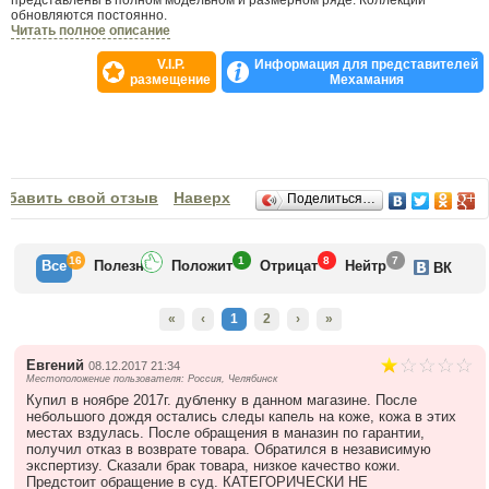
представлены в полном модельном и размерном ряде. Коллекции
обновляются постоянно.
Читать полное описание
«Мехамания» сотрудничает с известными фабриками Турции, России,
V.I.P.
Информация для представителей
Гонконга и Италии напрямую. Длительное сотрудничество, прямые
размещение
Мехамания
поставки, большие объемы закупа позволяют «Мехамании» использовать
гибкую ценовую политику. Также существуют очень выгодные бонусные и
дисконтные программы, постоянно проводятся различные рекламные
акции, о которых вы также можете узнать из нашего сайта.
Отзывы
обавить свой отзыв
Наверх
Поделиться…
16
1
8
7
Все
Полезн
Положит
Отрицат
Нейтр
ВК
«
‹
1
2
›
»
Евгений
08.12.2017 21:34
Местоположение пользователя: Россия, Челябинск
Купил в ноябре 2017г. дубленку в данном магазине. После
небольшого дождя остались следы капель на коже, кожа в этих
местах вздулась. После обращения в маназин по гарантии,
получил отказ в возврате товара. Обратился в независимую
экспертизу. Сказали брак товара, низкое качество кожи.
Предстоит обращение в суд. КАТЕГОРИЧЕСКИ НЕ