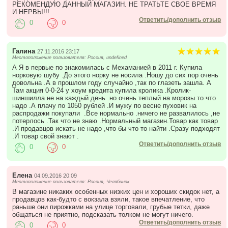
РЕКОМЕНДУЮ ДАННЫЙ МАГАЗИН. НЕ ТРАТЬТЕ СВОЕ ВРЕМЯ
И НЕРВЫ!!!
Ответить/дополнить отзыв
0
0
Галина
27.11.2016 23:17
Местоположение пользователя: Россия, undefined
А Я в первые по знакомилась с Мехаманией в 2011 г. Купила
норковую шубу .До этого норку не носила .Ношу до сих пор очень
довольна .А в прошлом году случайно ,так по глазеть зашла. А
Там акция 0-0-24 у хоум кредита купила кролика .Кролик-
шиншилла не на каждый день .но очень теплый на морозы то что
надо .А плачу по 1050 рублей .И мужу по весне пуховик на
распродажи покупали .Все нормально .ничего не развалилось ,не
потерлось .Так что не знаю .Нормальный магазин.Товар как товар
.И продавцов искать не надо ,что бы что то найти .Сразу подходят
.И товар свой знают .
Ответить/дополнить отзыв
0
0
Елена
04.09.2016 20:09
Местоположение пользователя: Россия, Челябинск
В магазине никаких особенных низких цен и хороших скидок нет, а
продавцов как-будто с вокзала взяли, такое впечатление, что
раньше они пирожками на улице торговали, грубые тетки, даже
общаться не приятно, подсказать толком не могут ничего.
Ответить/дополнить отзыв
0
0