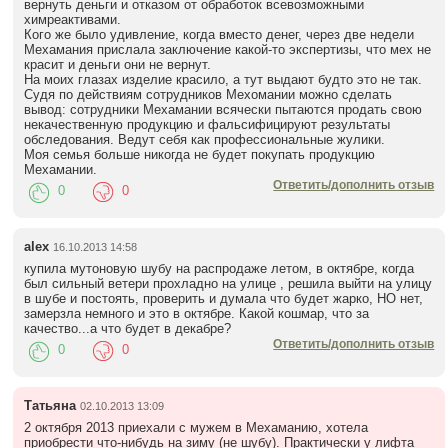
вернуть деньги и отказом от обработок всевозможными
химреактивами.
Кого же было удивление, когда вместо денег, через две недели
Мехамания прислала заключение какой-то экспертизы, что мех не
красит и деньги они не вернут.
На моих глазах изделие красило, а тут выдают будто это не так.
Судя по действиям сотрудников Мехомании можно сделать
вывод: сотрудники Мехамании всячески пытаются продать свою
некачественную продукцию и фальсифицируют результаты
обследования. Ведут себя как профессиональные жулики.
Моя семья больше никогда не будет покупать продукцию
Мехамании.
Ответить/дополнить отзыв
0
0
alex
16.10.2013 14:58
купила мутоновую шубу на распродаже летом, в октябре, когда
был сильный ветери прохладно на улице , решила выйти на улицу
в шубе и постоять, проверить и думала что будет жарко, НО нет,
замерзла немного и это в октябре. Какой кошмар, что за
качество...а что будет в декабре?
Ответить/дополнить отзыв
0
0
Татьяна
02.10.2013 13:09
2 октября 2013 приехали с мужем в Мехаманию, хотела
приобрести что-нибудь на зиму (не шубу). Практически у лифта