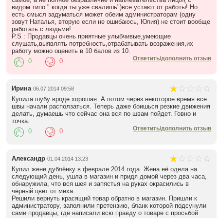
видом типо " когда ты уже свалишь")все устают от работы! Но
есть смысл задуматься может обеим администраторам (одну
зовут Наталья, вторую если не ошибаюсь, Юлия) не стоит вообще
работать с людьми!
Р.S : Продавцы очень приятные улыбчивые,умеющие
слушать,выявлять потребность,отрабатывать возражения,их
работу можно оценить в 10 балов из 10.
Ответить/дополнить отзыв
0
0
Ирина
06.07.2014 09:58
Купила шубу вроде хорошая. А потом через некоторое время все
швы начали расползаться. Теперь даже боишься резкие движения
делать, думаешь что сейчас она вся по швам пойдет. Говно и
точка.
Ответить/дополнить отзыв
0
0
Александр
01.04.2014 13:23
Купил жене дублёнку в феврале 2014 года. Жена её одела на
следующий день, ушла в магазин и придя домой через два часа,
обнаружила, что вся шея и запястья на руках окрасились в
чёрный цвет от меха.
Решили вернуть красящий товар обратно в магазин. Пришли к
администратору, заполнили претензию, бланк которой подсунули
сами продавцы, где написали всю правду о товаре с просьбой