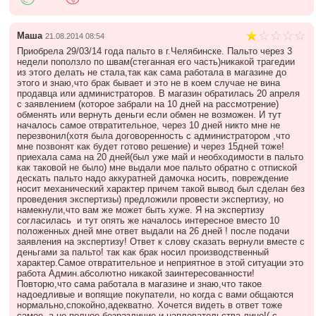
Маша
21.08.2014 08:54
Приобрела 29/03/14 года пальто в г.Челябинске. Пальто через 3
недели поползло по швам(стеганная его часть)никакой трагедии
из этого делать не стала,так как сама работала в магазине до
этого и знаю,что брак бывает и это не в коем случае не вина
продавца или администраторов. В магазин обратилась 20 апреля
с заявлением (которое забрали на 10 дней на рассмотрение)
обменять или вернуть деньги если обмен не возможен. И тут
началось самое отвратительное, через 10 дней никто мне не
перезвонил(хотя была договоренность с администратором ,что
мне позвонят как будет готово решение) и через 15дней тоже!
приехала сама на 20 дней(был уже май и необходимости в пальто
как таковой не было) мне выдали мое пальто обратно с отпиской
дескать пальто надо аккуратней дамочка носить, повреждение
носит механический характер причем такой вывод был сделан без
проведения экспертизы) предложили провести экспертизу, но
намекнули,что вам же может быть хуже. Я на экспертизу
согласилась и тут опять же началось интересное вместо 10
положенных дней мне ответ выдали на 26 дней ! после подачи
заявления на экспертизу! Ответ к слову сказать вернули вместе с
деньгами за пальто! так как брак носил производственный
характер.Самое отвратительное и неприятное в этой ситуации это
работа Админ.абсолютно никакой заинтересованности!
Повторю,что сама работала в магазине и знаю,что такое
надоедливые и вопящие покупатели, но когда с вами общаются
нормально,спокойно,адекватно. Хочется видеть в ответ тоже
самое, а не полное безразличие и наплевательства лицо!( с