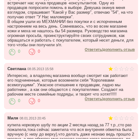
встречает нас кучка продавцов -консультантов. Одну из
продавцов попросили помочь в выборе. Девушка окинув меня
взглядом, спрашивает "Какой у Вас размер", отвечаю "54", на что
получаю ответ "У Нас маломерки".
В общем ушли из МЕХМАНИИ без покупки и с испорченным
настроением на весь день. Сомневаюсь, что во всем магазине
кожи и меха не нашлось бы 54 размера. Руководство магазина
огромная просьба, проинструктируйте своих сотрудников, как
обращаться и работать с покупателем, который несет деньги, для
того чтобы они получили з/п.
Ответить/дополнить отзыв
0
0
Светлана
08.05.2013 15:58
Интересно, а владелец магазина вообще смотрит как работают
его подчиненные, которые возомнили себя "Королевами
всемогущими". Ужасное отношение к продавцам, ладно мы
работники , а как они общаются с покупателями. Создают на
рабочем месте семейные подряды, и творят что хотят!!!!!
Ответить/дополнить отзыв
0
0
Миля
08.01.2013 20:45
купила норковую шубу по акции 2 месяца назад,за 77 т.р.,сто раз
пожалела,тока сейчас заметила что вся внутреняя обметка была
вручную (с низу до верху),что делать даже незнаю ведь прошло 2
месяца ,а про обметку мне сказала сестра когда посмотрела ,до