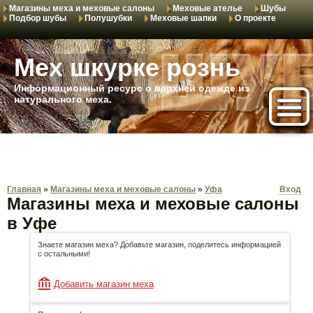
Магазины меха и меховые салоны
Меховые ателье
Шубы
Подбор шубы
Полушубки
Меховые шапки
О проекте
Мех шкурке рознь
Информационный ресурс о верхней одежде из
натурального меха.
Главная
»
Магазины меха и меховые салоны
»
Уфа
Вход
Магазины меха и меховые салоны
в Уфе
Знаете магазин меха? Добавьте магазин, поделитесь информацией
с остальными!
Добавить магазин меха