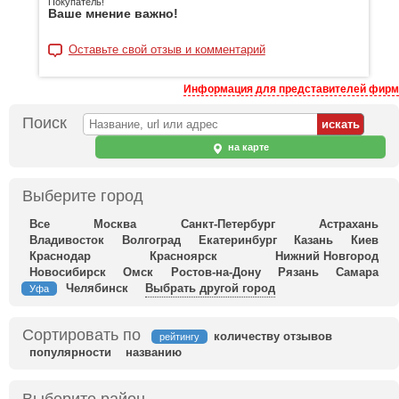
Покупатель!
Ваше мнение важно!
Оставьте свой отзыв и комментарий
Информация для представителей фирм
Поиск
на карте
Выберите город
Все
Москва
Санкт-Петербург
Астрахань
Владивосток
Волгоград
Екатеринбург
Казань
Киев
Краснодар
Красноярск
Нижний Новгород
Новосибирск
Омск
Ростов-на-Дону
Рязань
Самара
Челябинск
Выбрать другой город
Уфа
Сортировать по
количеству отзывов
рейтингу
популярности
названию