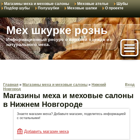
Магазины меха и меховые салоны
Меховые ателье
Шубы
Подбор шубы
Полушубки
Меховые шапки
О проекте
Мех шкурке рознь
Информационный ресурс о верхней одежде из
натурального меха.
Главная
»
Магазины меха и меховые салоны
»
Нижний
Вход
Новгород
Магазины меха и меховые салоны
в Нижнем Новгороде
Знаете магазин меха? Добавьте магазин, поделитесь информацией
с остальными!
Добавить магазин меха