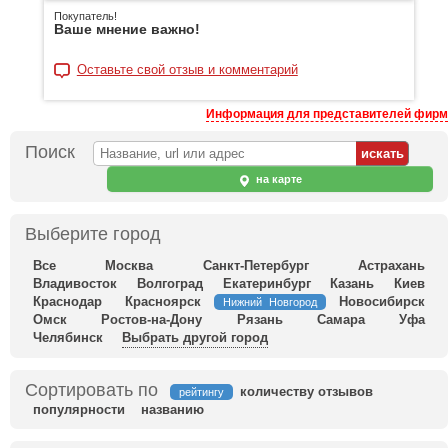
Покупатель!
Ваше мнение важно!
Оставьте свой отзыв и комментарий
Информация для представителей фирм
Поиск
на карте
Выберите город
Все
Москва
Санкт-Петербург
Астрахань
Владивосток
Волгоград
Екатеринбург
Казань
Киев
Краснодар
Красноярск
Новосибирск
Нижний Новгород
Омск
Ростов-на-Дону
Рязань
Самара
Уфа
Челябинск
Выбрать другой город
Сортировать по
количеству отзывов
рейтингу
популярности
названию