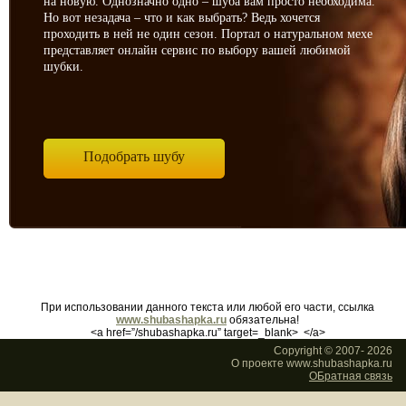
на новую. Однозначно одно – шуба вам просто необходима.
Но вот незадача – что и как выбрать? Ведь хочется
проходить в ней не один сезон. Портал о натуральном мехе
представляет онлайн сервис по выбору вашей любимой
шубки.
Подобрать шубу
При использовании данного текста или любой его части, ссылка
www.shubashapka.ru
обязательна!
<a href=”/shubashapka.ru” target=_blank> </a>
Copyright © 2007-
2026
О проекте www.shubashapka.ru
ОБратная связь