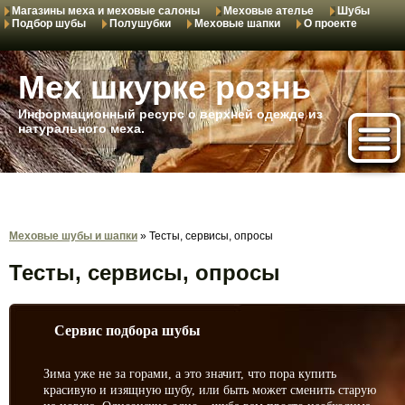
Магазины меха и меховые салоны
Меховые ателье
Шубы
Подбор шубы
Полушубки
Меховые шапки
О проекте
Мех шкурке рознь
Информационный ресурс о верхней одежде из
натурального меха.
Меховые шубы и шапки
»
Тесты, сервисы, опросы
Тесты, сервисы, опросы
Сервис подбора шубы
Зима уже не за горами, а это значит, что пора купить
красивую и изящную шубу, или быть может сменить старую