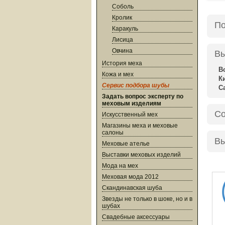
Соболь
Кролик
По
Каракуль
Лисица
Овчина
Вы
История меха
В
Кожа и мех
К
Сервис подбора шубы
С
Задать вопрос эксперту по
меховым изделиям
Со
Искусственный мех
Магазины меха и меховые
салоны
Вы
Меховые ателье
Выставки меховых изделий
Мода на мех
Меховая мода 2012
Скандинавская шуба
Звезды не только в шоке, но и в
шубах
Свадебные аксессуары