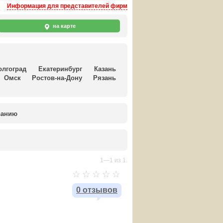
Информация для представителей фирм
на карте
олгоград
Екатеринбург
Казань
Омск
Ростов-на-Дону
Рязань
ванию
1—1 из 1.
0 отзывов