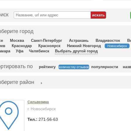
иск
берите город
се
Москва
Санкт-Петербург
Астрахань
Владивосток
В
иев
Краснодар
Красноярск
Нижний Новгород
Новосибирск
амара
Уфа
Челябинск
Выбрать другой город
ртировать по
рейтингу
популярности
наз
количеству отзывов
берите район
Сильверина
г. Новосибирск
Тел.:
271-56-63