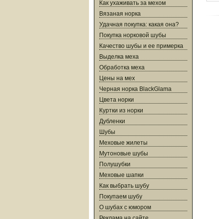
Как ухаживать за мехом
Вязаная норка
Удачная покупка: какая она?
Покупка норковой шубы
Качество шубы и ее примерка
Выделка меха
Обработка меха
Цены на мех
Черная норка BlackGlama
Цвета норки
Куртки из норки
Дубленки
Шубы
Меховые жилеты
Мутоновые шубы
Полушубки
Меховые шапки
Как выбрать шубу
Покупаем шубу
О шубах с юмором
Реклама на сайте