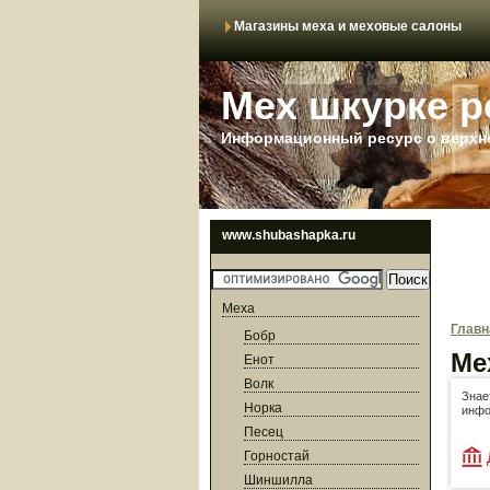
Магазины меха и меховые салоны
Мех шкурке р
Информационный ресурс о верхне
www.shubashapka.ru
Меха
Главн
Бобр
Ме
Енот
Волк
Знае
Норка
инфо
Песец
Горностай
Шиншилла