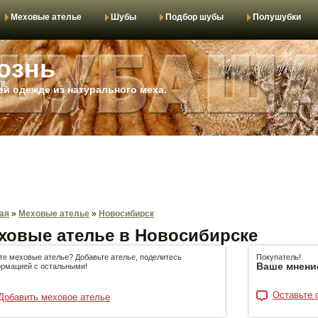
Меховые ателье
Шубы
Подбор шубы
Полушубки
ознь
й одежде из натурального меха.
ая
»
Меховые ателье
»
Новосибирск
ховые ателье в Новосибирске
те меховые ателье? Добавьте ателье, поделитесь
Покупатель!
Ваше мнени
рмацией с остальными!
Оставьте 
Добавить меховое ателье